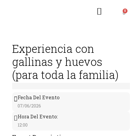
RESERVAS WEB
¿QUIÉNES SOMOS?
ACTIVIDADES Y TALLERES
Experiencia con
gallinas y huevos
(para toda la familia)
Fecha Del Evento
07/06/2026
Hora Del Evento:
12:00