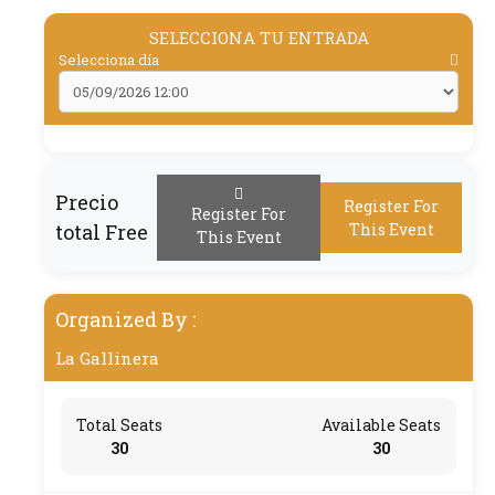
SELECCIONA TU ENTRADA
Selecciona día
Precio
Register For
Register For
total
Free
This Event
This Event
Organized By :
La Gallinera
Total Seats
Available Seats
30
30