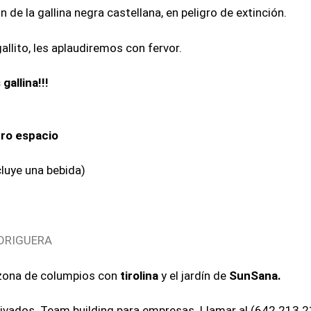
de la gallina negra castellana, en peligro de extinción.
allito, les aplaudiremos con fervor.
gallina!!!
ro espacio
cluye una bebida)
MADRIGUERA
a zona de columpios con
tirolina
y el jardín de
SunSana.
ivados. Team building para empresas. Llamar al (642 213 21