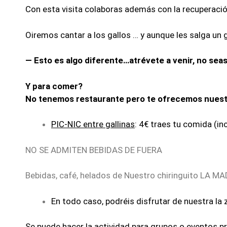
Con esta visita colaboras además con la recuperación 
Oiremos cantar a los gallos … y aunque les salga un g
— Esto es algo diferente…atrévete a venir, no seas 
Y para comer?
No tenemos restaurante pero te ofrecemos nuest
PIC-NIC entre gallinas
: 4€ traes tu comida (in
NO SE ADMITEN BEBIDAS DE FUERA
Bebidas, café, helados de Nuestro chiringuito LA 
En todo caso, podréis disfrutar de nuestra l
Se puede hacer la actividad para grupos o eventos pr