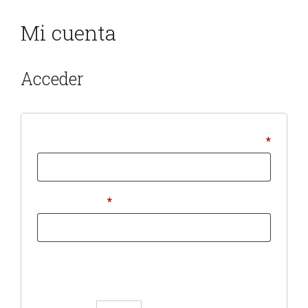
Mi cuenta
Acceder
Nombre de usuario o correo electrónico
*
Contraseña
*
Por favor, introduce una respuesta en
dígitos: