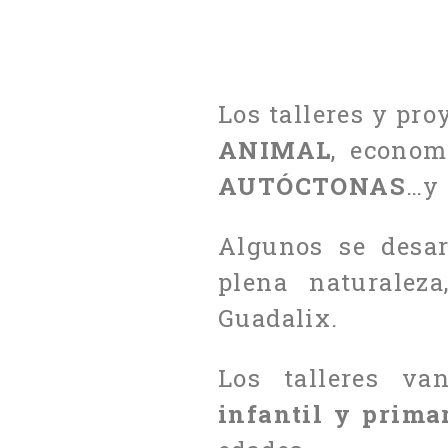
Los talleres y pr
ANIMAL
, econom
AUTÓCTONAS
…y 
Algunos se desa
plena naturalez
Guadalix.
Los talleres va
infantil y prima