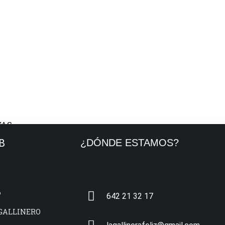
B
¿DÓNDE ESTAMOS?
?
642 21 32 17
GALLINERO