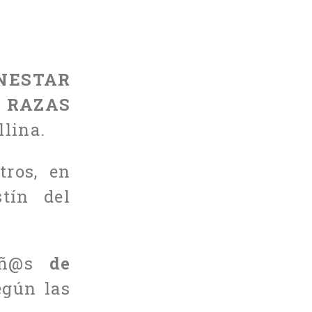
ENESTAR
 RAZAS
llina.
tros, en
tín del
niñ@s
de
egún las