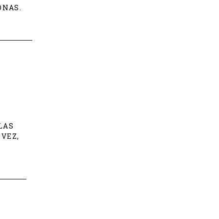
ONAS.
LAS
 VEZ,